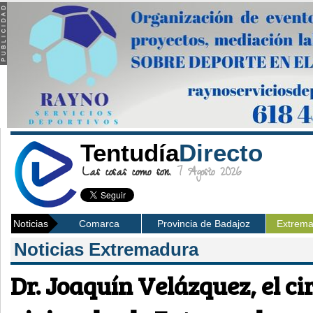
Tentudía
Directo
Las cosas como son.
7 Agosto 2026
Noticias
Comarca
Provincia de Badajoz
Extrem
Noticias Extremadura
Dr. Joaquín Velázquez, el ci