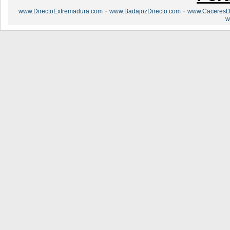
-
-
www.DirectoExtremadura.com
www.BadajozDirecto.com
www.CaceresDi
w