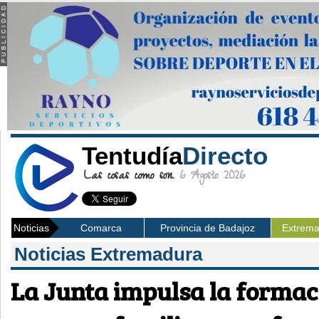
Tentudía
Directo
Las cosas como son.
6 Agosto 2026
Noticias
Comarca
Provincia de Badajoz
Extrem
Noticias Extremadura
La Junta impulsa la formac