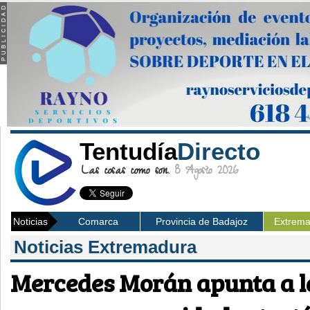
Tentudía
Directo
Las cosas como son.
8 Agosto 2026
Noticias
Comarca
Provincia de Badajoz
Extrem
Noticias Extremadura
Mercedes Morán apunta a l