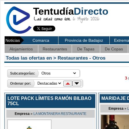
Tentudía
Directo
Las cosas como son.
6 Agosto 2026
Noticias
Comarca
Provincia de Badajoz
Extrem
Alojamientos
Restaurantes
De Tapas
De Copas
Todas las ofertas en >
Restaurantes
- Otros
Subcategorías:
3
o
Ordenar por:
LOTE PACK LÍMITES RAMÓN BILBAO
MARIDAJE 
75CL
Empresa
»
Empresa
»
LA MONTANERA RESTAURANTE