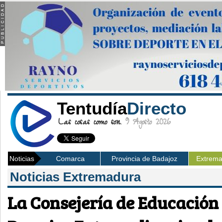
Tentudía
Directo
Las cosas como son.
9 Agosto 2026
Noticias
Comarca
Provincia de Badajoz
Extrem
Noticias Extremadura
La Consejería de Educación