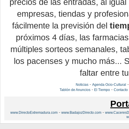
precios de las entradas, al igu
empresas, tiendas y profesio
fácilmente la previsión del
tiem
próximos 4 días, las farmacias
múltiples sorteos semanales, ta
los pacenses y mucho más... Si
faltar entre t
-
Noticias
Agenda Ocio-Cultural
-
-
Tablón de Anuncios
El Tiempo
Contacto
Port
-
-
www.DirectoExtremadura.com
www.BadajozDirecto.com
www.CaceresDi
w