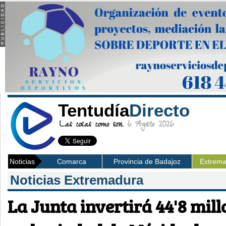
Tentudía
Directo
Las cosas como son.
6 Agosto 2026
Noticias
Comarca
Provincia de Badajoz
Extrem
Noticias Extremadura
La Junta invertirá 44'8 mill