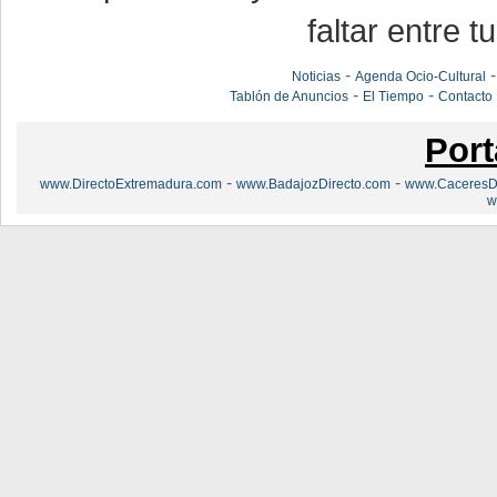
faltar entre t
-
Noticias
Agenda Ocio-Cultural
-
-
Tablón de Anuncios
El Tiempo
Contacto
Port
-
-
www.DirectoExtremadura.com
www.BadajozDirecto.com
www.CaceresDi
w