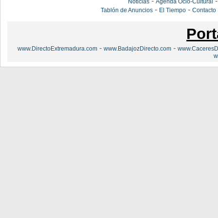
-
Noticias
Agenda Ocio-Cultural
-
-
Tablón de Anuncios
El Tiempo
Contacto
Port
-
-
www.DirectoExtremadura.com
www.BadajozDirecto.com
www.CaceresDi
w