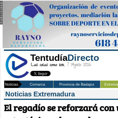
Tentudía
Directo
Las cosas como son.
7 Agosto 2026
Noticias
Comarca
Provincia de Badajoz
Extrem
Noticias Extremadura
El regadío se reforzará con