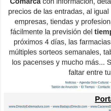
Comarca
con información, detal
precios de las entradas, al igu
empresas, tiendas y profesio
fácilmente la previsión del
tiem
próximos 4 días, las farmacias
múltiples sorteos semanales, ta
los pacenses y mucho más... Si
faltar entre t
-
Noticias
Agenda Ocio-Cultural
-
-
Tablón de Anuncios
El Tiempo
Contacto
Port
-
-
www.DirectoExtremadura.com
www.BadajozDirecto.com
www.CaceresDi
w