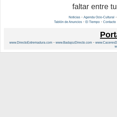
faltar entre t
-
Noticias
Agenda Ocio-Cultural
-
-
Tablón de Anuncios
El Tiempo
Contacto
Port
-
-
www.DirectoExtremadura.com
www.BadajozDirecto.com
www.CaceresDi
w