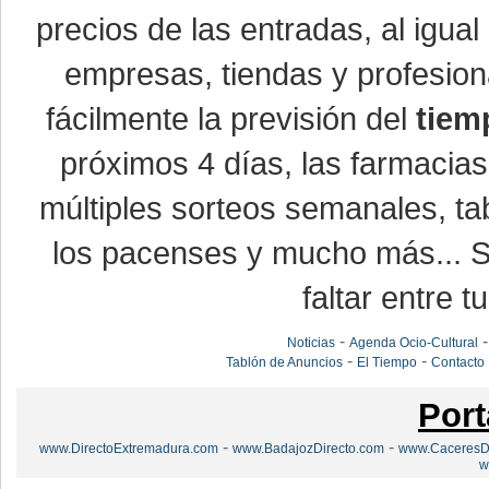
precios de las entradas, al igu
empresas, tiendas y profesio
fácilmente la previsión del
tiem
próximos 4 días, las farmacias
múltiples sorteos semanales, ta
los pacenses y mucho más... Si
faltar entre t
-
Noticias
Agenda Ocio-Cultural
-
-
Tablón de Anuncios
El Tiempo
Contacto
Port
-
-
www.DirectoExtremadura.com
www.BadajozDirecto.com
www.CaceresDi
w