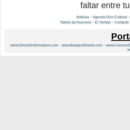
faltar entre t
-
Noticias
Agenda Ocio-Cultural
-
-
Tablón de Anuncios
El Tiempo
Contacto
Port
-
-
www.DirectoExtremadura.com
www.BadajozDirecto.com
www.CaceresDi
w