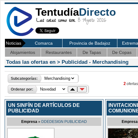
Tentudía
Directo
Las cosas como son.
8 Agosto 2026
Noticias
Comarca
Provincia de Badajoz
Extrem
Alojamientos
Restaurantes
De Tapas
De Copas
Todas las ofertas en >
Publicidad
- Merchandising
Subcategorías:
2
ofertas
Ordenar por:
UN SINFÍN DE ARTÍCULOS DE
INVITACION
PUBLICIDAD
COMUNIONE
Empresa
»
DDEDESIGN PUBLICIDAD
Empresa