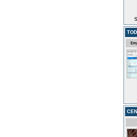
S
TOD
Em
CEN