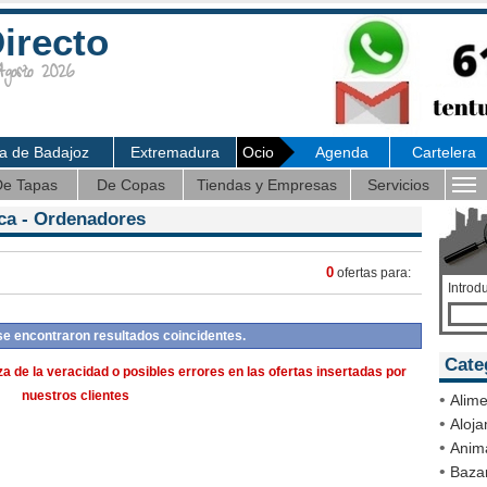
irecto
osto 2026
ia de Badajoz
Extremadura
Ocio
Agenda
Cartelera
e Tapas
De Copas
Tiendas y Empresas
Servicios
ca
- Ordenadores
0
ofertas para:
Introd
se encontraron resultados coincidentes.
Cate
a de la veracidad o posibles errores en las ofertas insertadas por
nuestros clientes
•
Alime
•
Aloja
•
Anim
•
Bazar