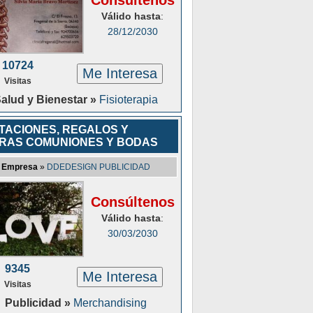
Consúltenos
Válido hasta
:
28/12/2030
10724
Me Interesa
Visitas
alud y Bienestar »
Fisioterapia
ITACIONES, REGALOS Y
RAS COMUNIONES Y BODAS
Empresa
»
DDEDESIGN PUBLICIDAD
Consúltenos
Válido hasta
:
30/03/2030
9345
Me Interesa
Visitas
Publicidad »
Merchandising