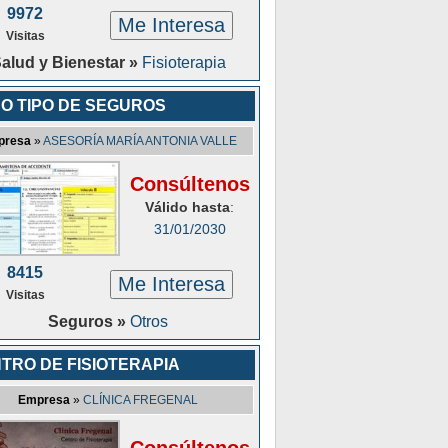
9972
Me Interesa
Visitas
alud y Bienestar »
Fisioterapia
O TIPO DE SEGUROS
presa
»
ASESORÍA MARÍA ANTONIA VALLE
Consúltenos
Válido hasta
:
31/01/2030
8415
Me Interesa
Visitas
Seguros »
Otros
TRO DE FISIOTERAPIA
Empresa
»
CLÍNICA FREGENAL