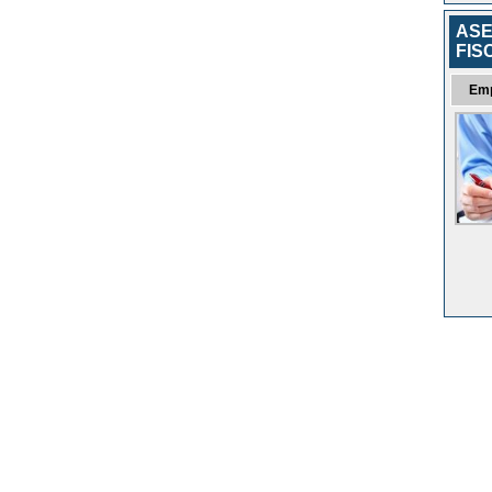
ASE
FIS
Em