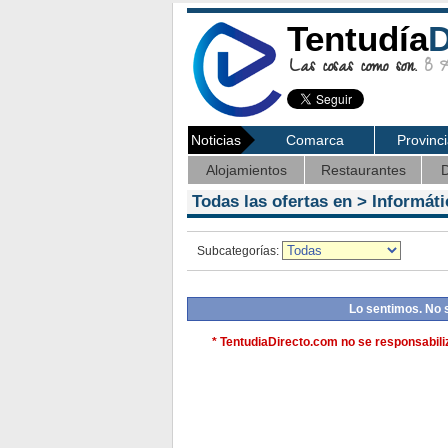
Tentudía
D
Las cosas como son.
8 Ag
Noticias
Comarca
Provinc
Alojamientos
Restaurantes
D
Todas las ofertas en >
Informáti
Subcategorías:
Lo sentimos. No 
* TentudiaDirecto.com no se responsabiliz