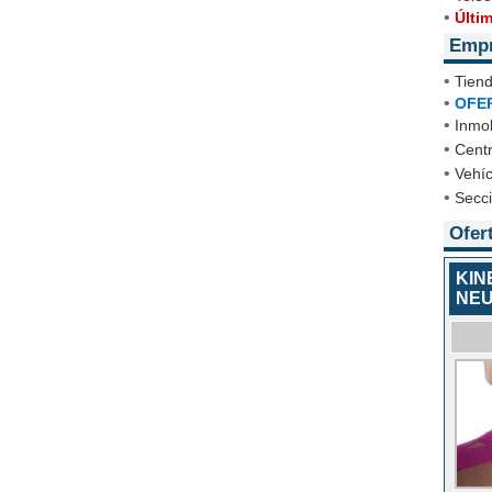
•
Últi
Emp
•
Tien
•
OFE
•
Inmob
•
Cent
•
Vehíc
•
Secc
Ofer
KIN
NE