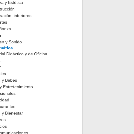
za y Estética
trucción
ación, interiores
rtes
ñanza
r
en y Sonido
rmática
ial Didáctico y de Oficina
a
r
les
s y Bebés
y Entretenimiento
sionales
cidad
aurantes
 y Bienestar
ros
cios
comunicaciones