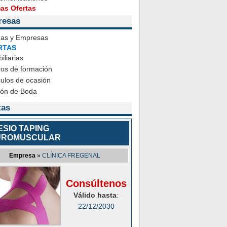
mas Ofertas
resas
das y Empresas
RTAS
iliarias
ros de formación
ulos de ocasión
ión de Boda
tas
ESIO TAPING
UROMUSCULAR
Empresa
»
CLÍNICA FREGENAL
Consúltenos
Válido hasta
:
22/12/2030