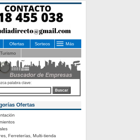
Ofertas
Sorteos
Más
Turismo
uzca palabra clave:
Buscar
gorías Ofertas
ntación
mientos
ales
es, Ferreterías, Multi-tienda