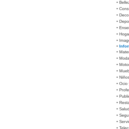
•
Belle
•
Cons
•
Decor
•
Depo
•
Ense
•
Hoga
•
Imag
•
Info
•
Mater
•
Mod
•
Moto
•
Mueb
•
Niño
•
Ocio 
•
Profe
•
Publi
•
Rest
•
Salud
•
Segu
•
Servi
•
Tele