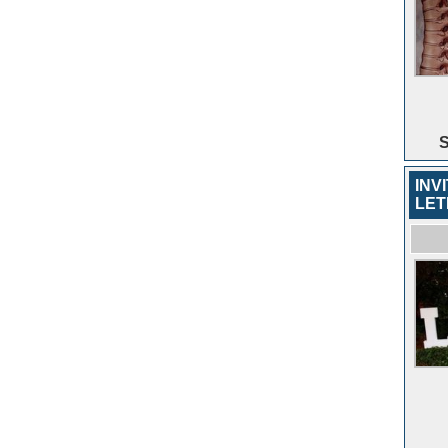
S
INV
LET