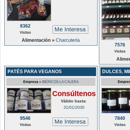
8362
Me Interesa
Visitas
Alimentación »
Charcutería
7576
Visitas
Alime
PATÉS PARA VEGANOS
DULCES, MI
Empresa
»
IBÉRICOS LA CALERA
Empre
Consúltenos
Válido hasta
:
31/01/2030
9546
7840
Me Interesa
Visitas
Visitas