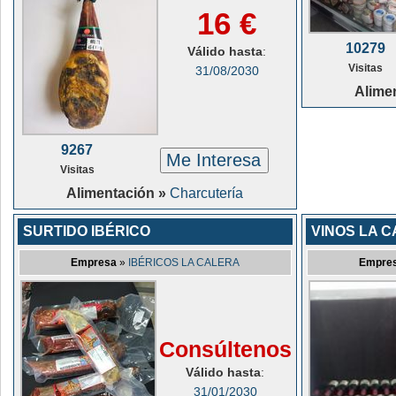
16 €
10279
Válido hasta
:
Visitas
31/08/2030
Alime
9267
Me Interesa
Visitas
Alimentación »
Charcutería
SURTIDO IBÉRICO
VINOS LA 
Empresa
»
IBÉRICOS LA CALERA
Empre
Consúltenos
Válido hasta
:
31/01/2030