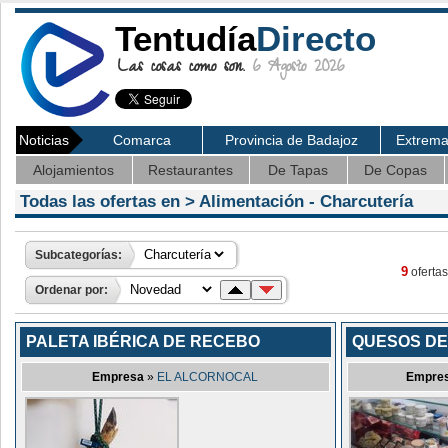
Tentudía
Directo
Las cosas como son.
6 Agosto 2026
Noticias
Comarca
Provincia de Badajoz
Extrem
Alojamientos
Restaurantes
De Tapas
De Copas
Todas las ofertas en >
Alimentación
- Charcutería
Subcategorías:
9
ofertas
Ordenar por:
PALETA IBÉRICA DE RECEBO
QUESOS DE
Empresa
»
EL ALCORNOCAL
Empre