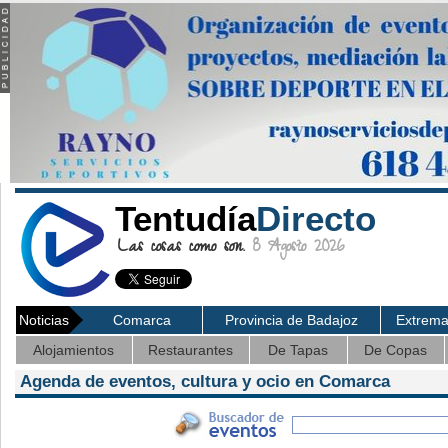
Tentudía
Directo
Las cosas como son.
8 Agosto 2026
Noticias
Comarca
Provincia de Badajoz
Extrem
Alojamientos
Restaurantes
De Tapas
De Copas
Agenda de eventos, cultura y ocio en Comarca