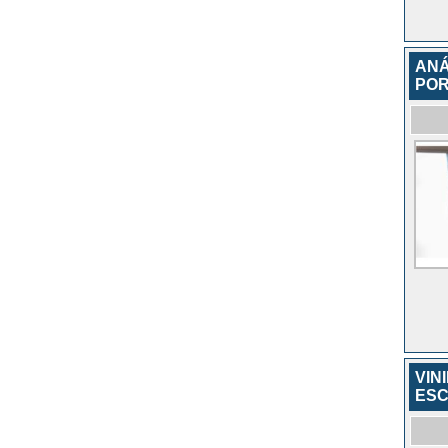
ANÁ
POR
VIN
ES