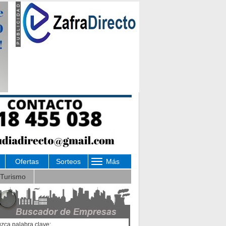
Ofertas
Sorteos
Más
Turismo
uzca palabra clave: