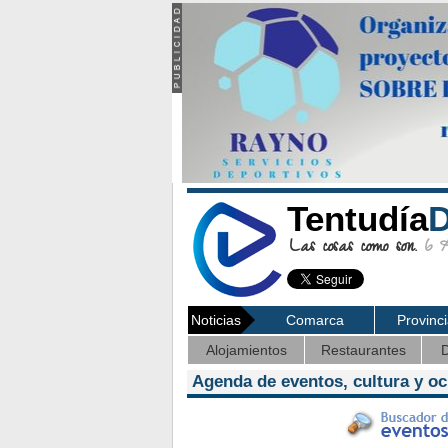
Tentudía
D
Las cosas como son.
6 Ag
Noticias
Comarca
Provinc
Alojamientos
Restaurantes
D
Agenda de eventos, cultura y o