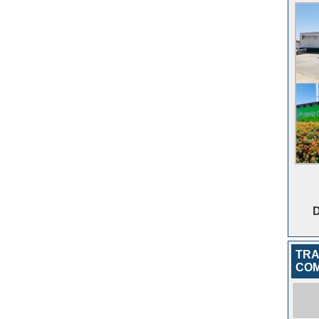
D
TRA
COM