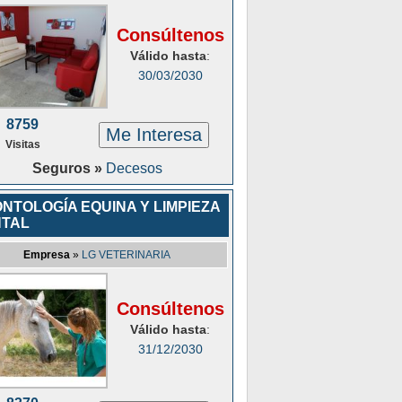
Consúltenos
Válido hasta
:
30/03/2030
8759
Me Interesa
Visitas
Seguros »
Decesos
NTOLOGÍA EQUINA Y LIMPIEZA
TAL
Empresa
»
LG VETERINARIA
Consúltenos
Válido hasta
:
31/12/2030