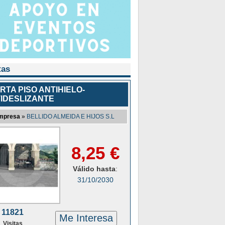
tas
RTA PISO ANTIHIELO-
IDESLIZANTE
mpresa
»
BELLIDO ALMEIDA E HIJOS S.L
8,25 €
Válido hasta
:
31/10/2030
11821
Me Interesa
Visitas