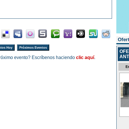
Ofer
tos Hoy
Próximos Eventos
OFE
ANT
róximo evento? Escríbenos haciendo
clic aquí
.
E