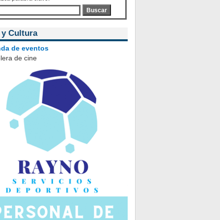
Buscar
 y Cultura
da de eventos
lera de cine