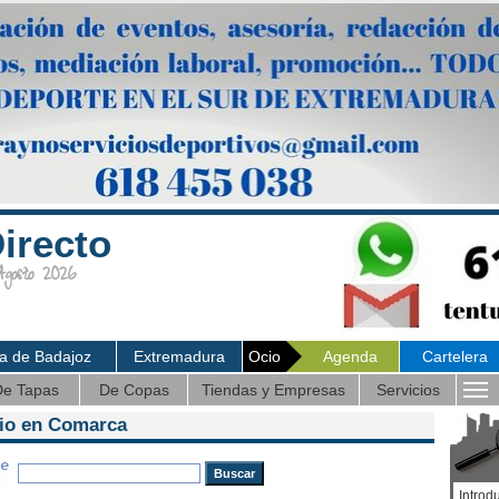
irecto
osto 2026
ia de Badajoz
Extremadura
Ocio
Agenda
Cartelera
e Tapas
De Copas
Tiendas y Empresas
Servicios
cio en Comarca
Introd