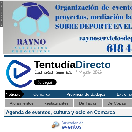
Tentudía
Directo
Las cosas como son.
7 Agosto 2026
Noticias
Comarca
Provincia de Badajoz
Extrem
Alojamientos
Restaurantes
De Tapas
De Copas
Agenda de eventos, cultura y ocio en Comarca