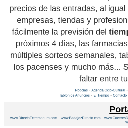
precios de las entradas, al igu
empresas, tiendas y profesio
fácilmente la previsión del
tiem
próximos 4 días, las farmacias
múltiples sorteos semanales, ta
los pacenses y mucho más... Si
faltar entre t
-
Noticias
Agenda Ocio-Cultural
-
-
Tablón de Anuncios
El Tiempo
Contacto
Port
-
-
www.DirectoExtremadura.com
www.BadajozDirecto.com
www.CaceresDi
w