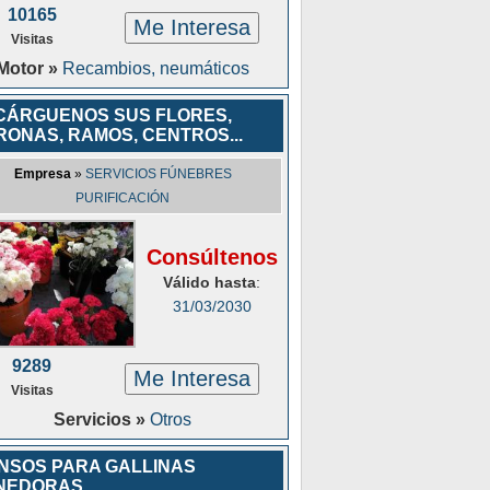
10165
Me Interesa
Visitas
Motor »
Recambios, neumáticos
CÁRGUENOS SUS FLORES,
ONAS, RAMOS, CENTROS...
Empresa
»
SERVICIOS FÚNEBRES
PURIFICACIÓN
Consúltenos
Válido hasta
:
31/03/2030
9289
Me Interesa
Visitas
Servicios »
Otros
ENSOS PARA GALLINAS
NEDORAS