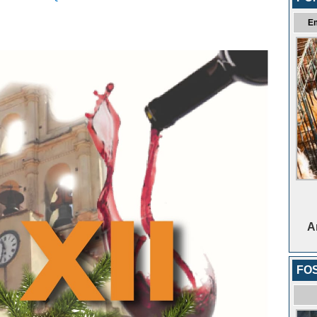
E
A
FO