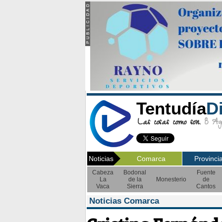
Tentudía
D
Las cosas como son.
8 Ago
Noticias
Comarca
Provinci
Cabeza
Bodonal
Fuente
La
de la
Monesterio
de
Vaca
Sierra
Cantos
Noticias Comarca