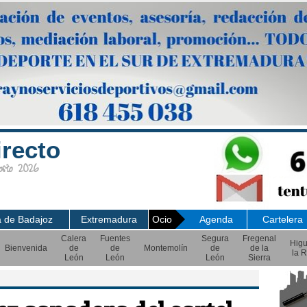
irecto
sto 2026
a de Badajoz
Extremadura
Ocio
Agenda
Cartelera
Calera
Fuentes
Segura
Fregenal
Hig
Bienvenida
de
de
Montemolín
de
de la
la R
León
León
León
Sierra