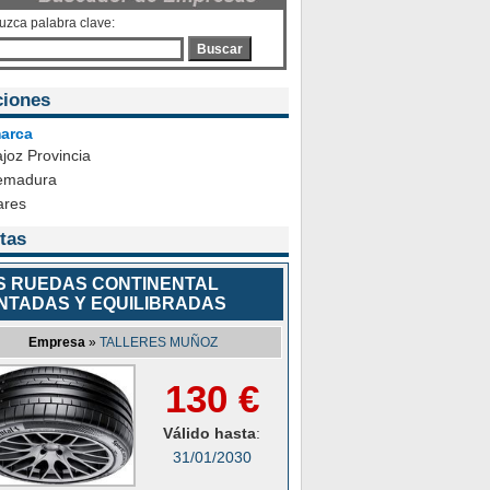
duzca palabra clave:
Buscar
ciones
arca
joz Provincia
emadura
ares
tas
S RUEDAS CONTINENTAL
NTADAS Y EQUILIBRADAS
Empresa
»
TALLERES MUÑOZ
130 €
Válido hasta
:
31/01/2030