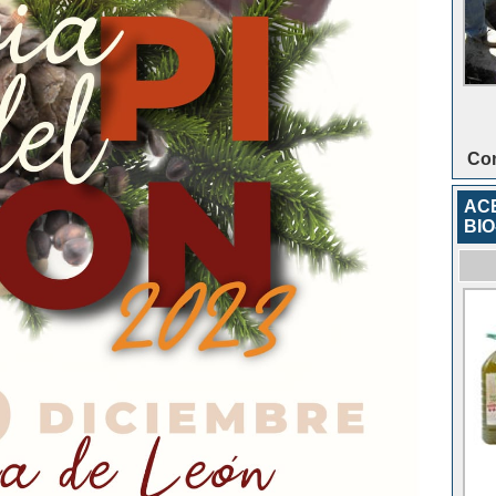
Con
ACE
BIO