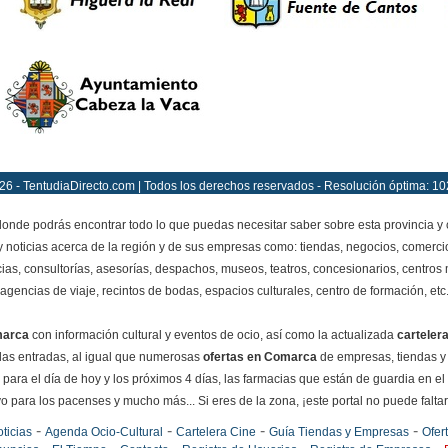
26 - TentudiaDirecto.com | Todos los derechos reservados - Resolución óptima: 10
onde podrás encontrar todo lo que puedas necesitar saber sobre esta provincia y
y noticias acerca de la región y de sus empresas como: tiendas, negocios, comercio
ias, consultorías, asesorías, despachos, museos, teatros, concesionarios, centros mé
agencias de viaje, recintos de bodas, espacios culturales, centro de formación, etc
marca
con información cultural y eventos de ocio, así como la actualizada
carteler
e las entradas, al igual que numerosas
ofertas en Comarca
de empresas, tiendas y
para el día de hoy y los próximos 4 días, las farmacias que están de guardia en el
o para los pacenses y mucho más... Si eres de la zona, ¡este portal no puede faltar e
-
-
-
-
ticias
Agenda Ocio-Cultural
Cartelera Cine
Guía Tiendas y Empresas
Ofer