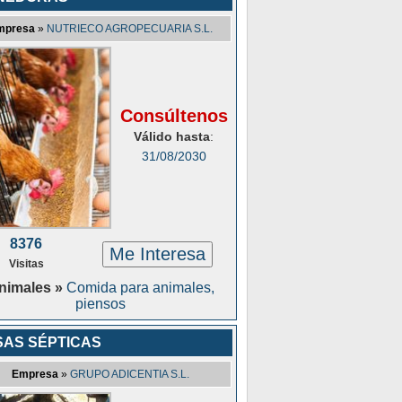
mpresa
»
NUTRIECO AGROPECUARIA S.L.
Consúltenos
Válido hasta
:
31/08/2030
8376
Me Interesa
Visitas
nimales »
Comida para animales,
piensos
SAS SÉPTICAS
Empresa
»
GRUPO ADICENTIA S.L.