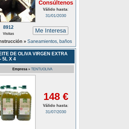
Consúltenos
Válido hasta
:
31/01/2030
8912
Me Interesa
Visitas
strucción »
Saneamientos, baños
ITE DE OLIVA VIRGEN EXTRA
- 5L X 4
Empresa
»
TENTUOLIVA
148 €
Válido hasta
:
31/07/2030