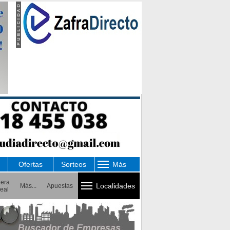
Ofertas
Sorteos
Más
uera
Localidades
Más...
Apuestas
eal