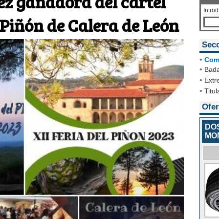
ez ganadora del cartel
Intro
l Piñón de Calera de León
Sec
•
Com
•
Bada
•
Extr
•
Titul
Ofer
DO
MO