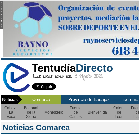
Tentudía
Directo
Las cosas como son.
8 Agosto 2026
Noticias
Comarca
Provincia de Badajoz
Extrema
Cabeza
Bodonal
Fuente
Calera
Fuen
La
de la
Monesterio
de
Bienvenida
de
d
Vaca
Sierra
Cantos
León
Le
Noticias Comarca