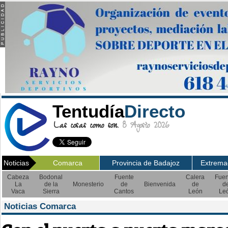
Tentudía
Directo
Las cosas como son.
8 Agosto 2026
Noticias
Comarca
Provincia de Badajoz
Extrema
Cabeza
Bodonal
Fuente
Calera
Fuen
La
de la
Monesterio
de
Bienvenida
de
d
Vaca
Sierra
Cantos
León
Le
Noticias Comarca