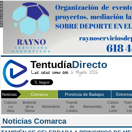
Tentudía
Directo
Las cosas como son.
6 Agosto 2026
Noticias
Comarca
Provincia de Badajoz
Extrema
Cabeza
Bodonal
Fuente
Calera
Fuen
La
de la
Monesterio
de
Bienvenida
de
d
Vaca
Sierra
Cantos
León
Le
Noticias Comarca