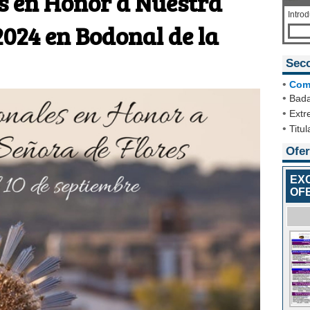
s en Honor a Nuestra
Intro
2024 en Bodonal de la
Sec
•
Com
•
Bada
•
Extr
•
Titul
Ofer
EX
OF