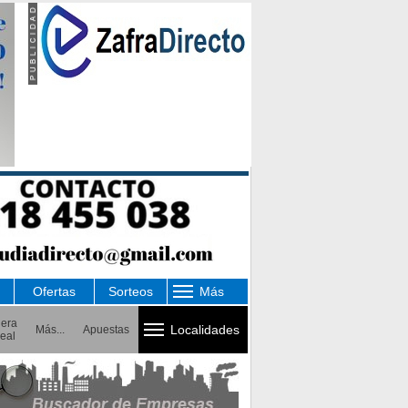
Ofertas
Sorteos
Más
uera
Localidades
Más...
Apuestas
eal