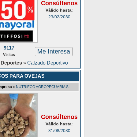
Consúltenos
Válido hasta
:
23/02/2030
9117
Me Interesa
Visitas
Deportes »
Calzado Deportivo
COS PARA OVEJAS
mpresa
»
NUTRIECO AGROPECUARIA S.L.
Consúltenos
Válido hasta
:
31/08/2030