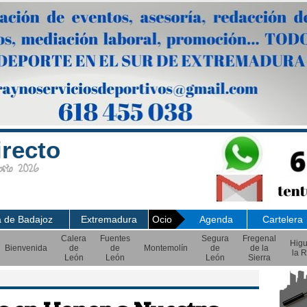
irecto
sto 2026
a de Badajoz
Extremadura
Ocio
Agenda
Cartelera
Calera
Fuentes
Segura
Fregenal
Hig
Bienvenida
de
de
Montemolín
de
de la
la R
León
León
León
Sierra