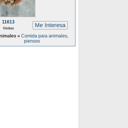
11613
Me Interesa
Visitas
nimales »
Comida para animales,
piensos