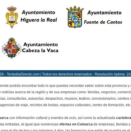
26 - TentudiaDirecto.com | Todos los derechos reservados - Resolución óptima: 10
onde podrás encontrar todo lo que puedas necesitar saber sobre esta provincia y
y noticias acerca de la región y de sus empresas como: tiendas, negocios, comercio
ias, consultorías, asesorías, despachos, museos, teatros, concesionarios, centros mé
agencias de viaje, recintos de bodas, espacios culturales, centro de formación, etc
marca
con información cultural y eventos de ocio, así como la actualizada
carteler
e las entradas, al igual que numerosas
ofertas en Comarca
de empresas, tiendas y
para el día de hoy y los próximos 4 días, las farmacias que están de guardia en el