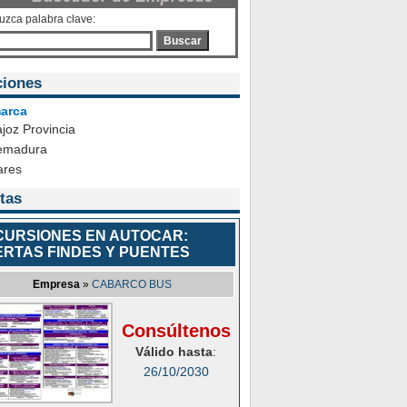
duzca palabra clave:
Buscar
ciones
arca
joz Provincia
emadura
ares
tas
CURSIONES EN AUTOCAR:
ERTAS FINDES Y PUENTES
Empresa
»
CABARCO BUS
Consúltenos
Válido hasta
:
26/10/2030