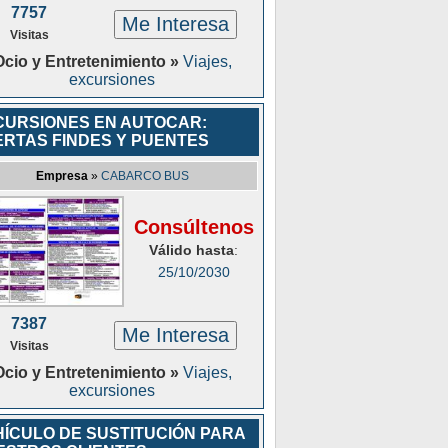
7757
Me Interesa
Visitas
Ocio y Entretenimiento »
Viajes,
excursiones
CURSIONES EN AUTOCAR:
ERTAS FINDES Y PUENTES
Empresa
»
CABARCO BUS
Consúltenos
Válido hasta
:
25/10/2030
7387
Me Interesa
Visitas
Ocio y Entretenimiento »
Viajes,
excursiones
HÍCULO DE SUSTITUCIÓN PARA