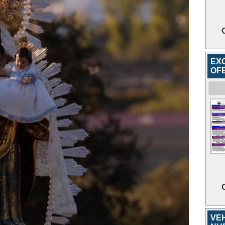
EX
OF
VE