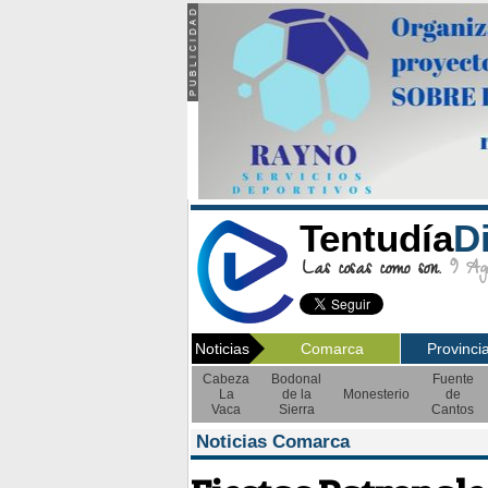
Tentudía
D
Las cosas como son.
9 Ago
Noticias
Comarca
Provinci
Cabeza
Bodonal
Fuente
La
de la
Monesterio
de
Vaca
Sierra
Cantos
Noticias Comarca