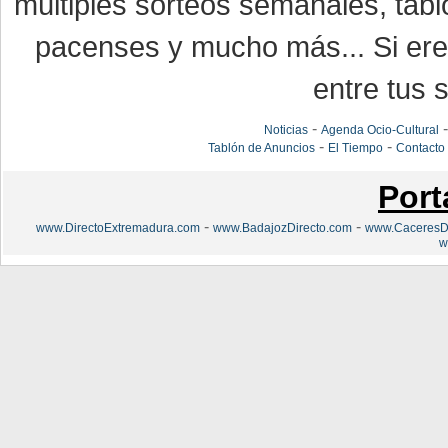
múltiples sorteos semanales, tabl
pacenses y mucho más... Si eres
entre tus s
-
Noticias
Agenda Ocio-Cultural
-
-
Tablón de Anuncios
El Tiempo
Contacto
Port
-
-
www.DirectoExtremadura.com
www.BadajozDirecto.com
www.CaceresDi
w