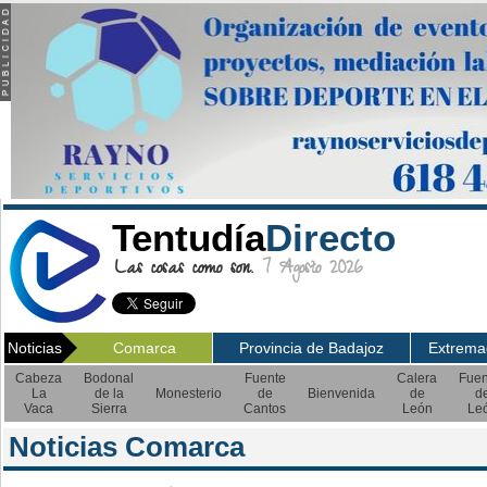
Tentudía
Directo
Las cosas como son.
7 Agosto 2026
Noticias
Comarca
Provincia de Badajoz
Extrema
Cabeza
Bodonal
Fuente
Calera
Fuen
La
de la
Monesterio
de
Bienvenida
de
d
Vaca
Sierra
Cantos
León
Le
Noticias Comarca