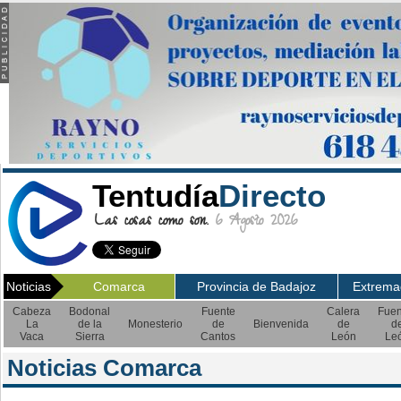
Tentudía
Directo
Las cosas como son.
6 Agosto 2026
Noticias
Comarca
Provincia de Badajoz
Extrema
Cabeza
Bodonal
Fuente
Calera
Fuen
La
de la
Monesterio
de
Bienvenida
de
d
Vaca
Sierra
Cantos
León
Le
Noticias Comarca