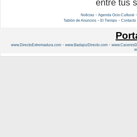
entre tus s
-
Noticias
Agenda Ocio-Cultural
-
-
Tablón de Anuncios
El Tiempo
Contacto
Port
-
-
www.DirectoExtremadura.com
www.BadajozDirecto.com
www.CaceresDi
w