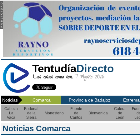
Tentudía
Directo
Las cosas como son.
7 Agosto 2026
Noticias
Comarca
Provincia de Badajoz
Extrema
Cabeza
Bodonal
Fuente
Calera
Fuen
La
de la
Monesterio
de
Bienvenida
de
d
Vaca
Sierra
Cantos
León
Le
Noticias Comarca