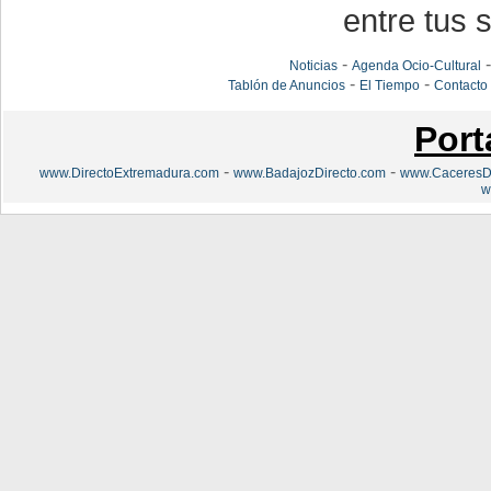
entre tus s
-
Noticias
Agenda Ocio-Cultural
-
-
Tablón de Anuncios
El Tiempo
Contacto
Port
-
-
www.DirectoExtremadura.com
www.BadajozDirecto.com
www.CaceresDi
w