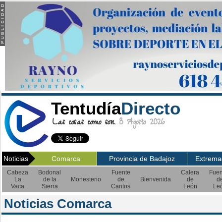
Tentudía
Directo
Las cosas como son.
8 Agosto 2026
Noticias
Comarca
Provincia de Badajoz
Extrema
Cabeza
Bodonal
Fuente
Calera
Fuen
La
de la
Monesterio
de
Bienvenida
de
d
Vaca
Sierra
Cantos
León
Le
Noticias Comarca