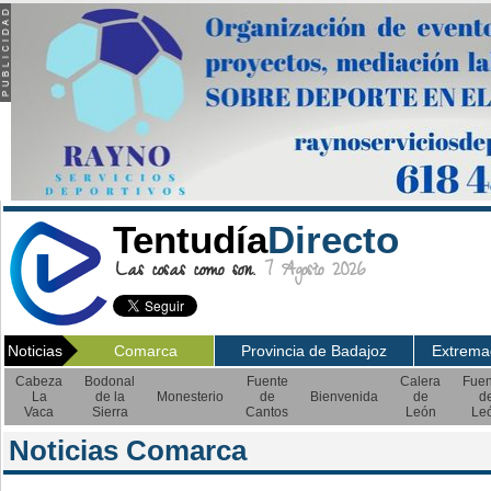
Tentudía
Directo
Las cosas como son.
7 Agosto 2026
Noticias
Comarca
Provincia de Badajoz
Extrema
Cabeza
Bodonal
Fuente
Calera
Fuen
La
de la
Monesterio
de
Bienvenida
de
d
Vaca
Sierra
Cantos
León
Le
Noticias Comarca