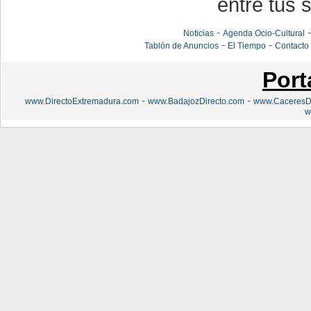
entre tus s
-
Noticias
Agenda Ocio-Cultural
-
-
Tablón de Anuncios
El Tiempo
Contacto
Port
-
-
www.DirectoExtremadura.com
www.BadajozDirecto.com
www.CaceresDi
w