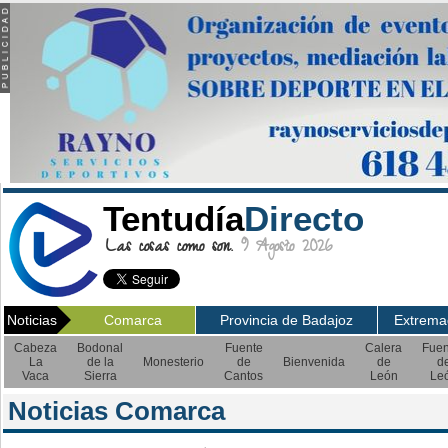
Tentudía
Directo
Las cosas como son.
9 Agosto 2026
Noticias
Comarca
Provincia de Badajoz
Extrema
Cabeza
Bodonal
Fuente
Calera
Fuen
La
de la
Monesterio
de
Bienvenida
de
d
Vaca
Sierra
Cantos
León
Le
Noticias Comarca