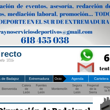
irecto
sto 2026
a de Badajoz
Extremadura
Ocio
Agenda
Cartelera
Calera
Fuentes
Segura
Fregenal
Hig
Bienvenida
de
de
Montemolín
de
de la
la R
León
León
León
Sierra