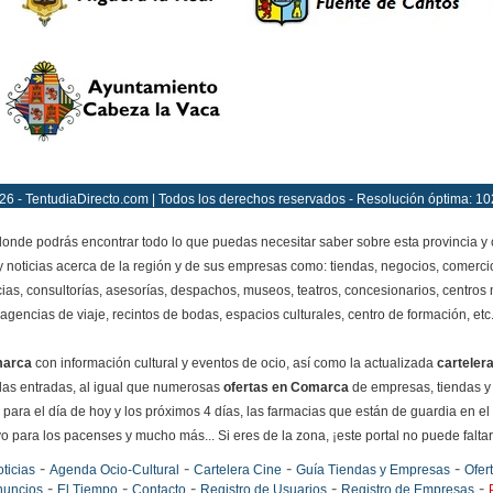
26 - TentudiaDirecto.com | Todos los derechos reservados - Resolución óptima: 10
onde podrás encontrar todo lo que puedas necesitar saber sobre esta provincia y
y noticias acerca de la región y de sus empresas como: tiendas, negocios, comercio
ias, consultorías, asesorías, despachos, museos, teatros, concesionarios, centros mé
agencias de viaje, recintos de bodas, espacios culturales, centro de formación, etc
marca
con información cultural y eventos de ocio, así como la actualizada
carteler
e las entradas, al igual que numerosas
ofertas en Comarca
de empresas, tiendas y
para el día de hoy y los próximos 4 días, las farmacias que están de guardia en el
o para los pacenses y mucho más... Si eres de la zona, ¡este portal no puede faltar e
-
-
-
-
ticias
Agenda Ocio-Cultural
Cartelera Cine
Guía Tiendas y Empresas
Ofer
-
-
-
-
-
nuncios
El Tiempo
Contacto
Registro de Usuarios
Registro de Empresas