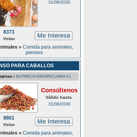
31/08/2030
8373
Me Interesa
Visitas
nimales »
Comida para animales,
piensos
ENSO PARA CABALLOS
mpresa
»
NUTRIECO AGROPECUARIA S.L.
Consúltenos
Válido hasta
:
31/08/2030
8801
Me Interesa
Visitas
nimales »
Comida para animales,