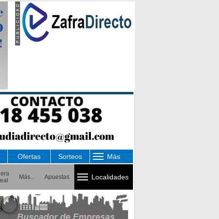
Ofertas
Sorteos
Más
uera
Localidades
Más...
Apuestas
eal