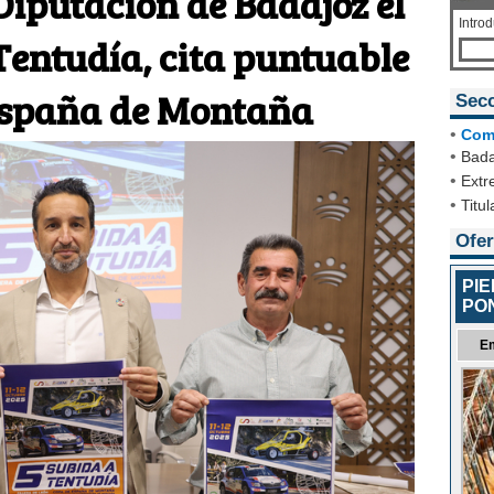
Diputación de Badajoz el
Intro
Tentudía, cita puntuable
España de Montaña
Sec
•
Com
•
Bada
•
Extr
•
Titul
Ofer
PI
PO
E