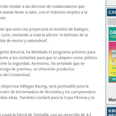
uerido olvidar a las decenas de colaboradores que
e pueda llevar a cabo, con el máximo respeto a la
CA
nas.
ado que esta cita proyectará el nombre de Badajoz,
eón, invitando a toda la afición “a disfrutar de la
ble de motor y naturaleza”.
genio Becerra, ha detallado el programa previsto para
ento a los visitantes para que se ubiquen como público
rime la seguridad. Asimismo, ha señalado que se
entrega de premios, se ofrecerán productos
o del Conventual.
n Deportiva Ráfagas Racing, será puntuable para la
onato de Extremadura de Montaña y los campeonatos
dias Altas. También contará para la Copa Fémina y la
Mat
KIN
e cruza la Sierra de Tentudía, con un recorrido de 4,3
NE