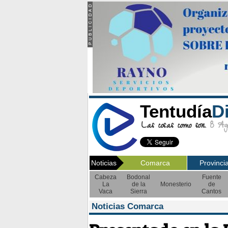
Tentudía
D
Las cosas como son.
8 Ago
Noticias
Comarca
Provinci
Cabeza
Bodonal
Fuente
La
de la
Monesterio
de
Vaca
Sierra
Cantos
Noticias Comarca