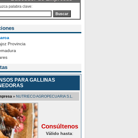
duzca palabra clave:
Buscar
ciones
arca
joz Provincia
emadura
ares
tas
ENSOS PARA GALLINAS
NEDORAS
mpresa
»
NUTRIECO AGROPECUARIA S.L.
Consúltenos
Válido hasta
: