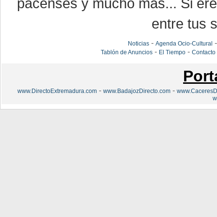
pacenses y mucho más... Si eres
entre tus s
-
Noticias
Agenda Ocio-Cultural
-
-
Tablón de Anuncios
El Tiempo
Contacto
Port
-
-
www.DirectoExtremadura.com
www.BadajozDirecto.com
www.CaceresDi
w