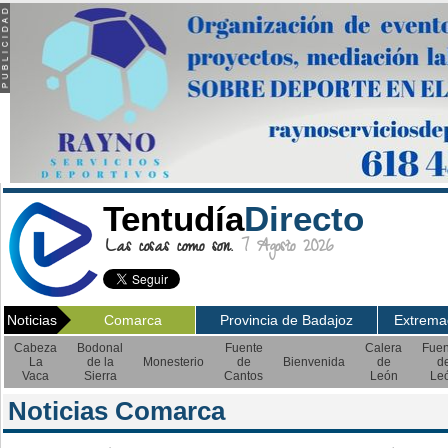
Tentudía
Directo
Las cosas como son.
7 Agosto 2026
Noticias
Comarca
Provincia de Badajoz
Extrema
Cabeza
Bodonal
Fuente
Calera
Fuen
La
de la
Monesterio
de
Bienvenida
de
d
Vaca
Sierra
Cantos
León
Le
Noticias Comarca