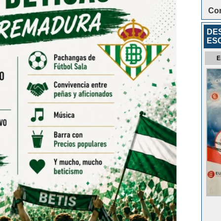
Con
DE
ES
E