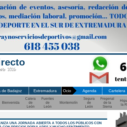
irecto
sto 2026
a de Badajoz
Extremadura
Ocio
Agenda
Cartelera
Calera
Fuentes
Segura
Fregenal
Hig
Bienvenida
de
de
Montemolín
de
de la
la R
León
León
León
Sierra
ANIZA UNA JORNADA ABIERTA A TODOS LOS PÚBLICOS CON