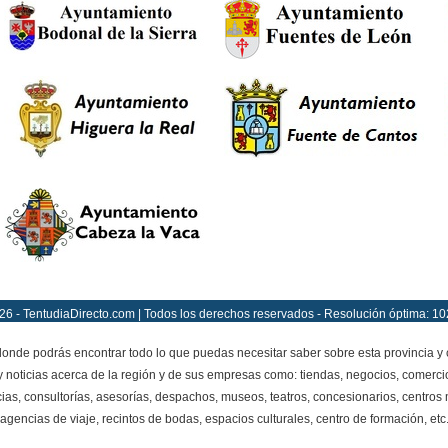
26 - TentudiaDirecto.com | Todos los derechos reservados - Resolución óptima: 10
onde podrás encontrar todo lo que puedas necesitar saber sobre esta provincia y
y noticias acerca de la región y de sus empresas como: tiendas, negocios, comercio
ias, consultorías, asesorías, despachos, museos, teatros, concesionarios, centros mé
agencias de viaje, recintos de bodas, espacios culturales, centro de formación, etc