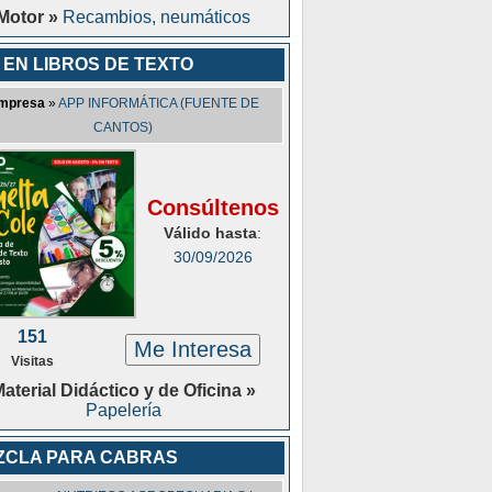
Motor »
Recambios, neumáticos
 EN LIBROS DE TEXTO
mpresa
»
APP INFORMÁTICA (FUENTE DE
CANTOS)
Consúltenos
Válido hasta
:
30/09/2026
151
Me Interesa
Visitas
aterial Didáctico y de Oficina »
Papelería
ZCLA PARA CABRAS