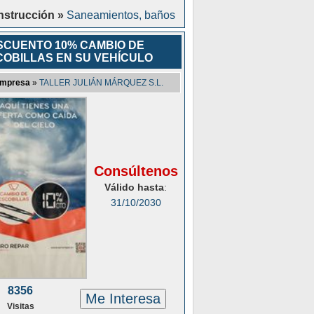
strucción »
Saneamientos, baños
SCUENTO 10% CAMBIO DE
COBILLAS EN SU VEHÍCULO
mpresa
»
TALLER JULIÁN MÁRQUEZ S.L.
Consúltenos
Válido hasta
:
31/10/2030
8356
Me Interesa
Visitas