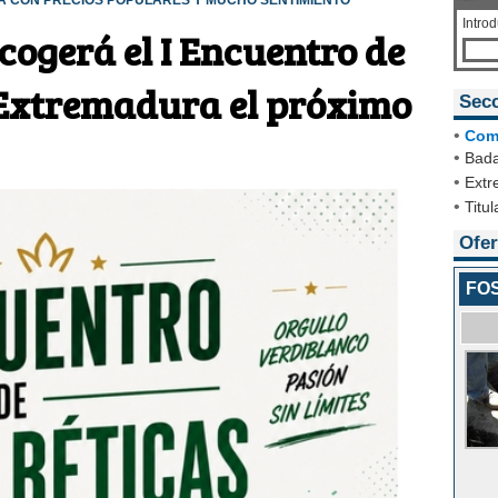
RA CON PRECIOS POPULARES Y MUCHO SENTIMIENTO
Intro
cogerá el I Encuentro de
 Extremadura el próximo
Sec
•
Com
•
Bada
•
Extr
•
Titul
Ofer
FO