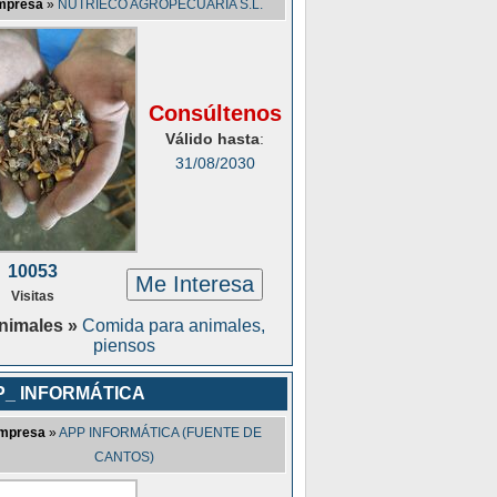
mpresa
»
NUTRIECO AGROPECUARIA S.L.
Consúltenos
Válido hasta
:
31/08/2030
10053
Me Interesa
Visitas
nimales »
Comida para animales,
piensos
P_ INFORMÁTICA
mpresa
»
APP INFORMÁTICA (FUENTE DE
CANTOS)