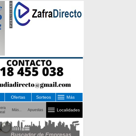
Ofertas
Sorteos
Más
uera
Localidades
Más...
Apuestas
eal