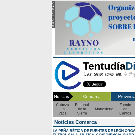
Tentudía
D
Las cosas como son.
6 Ago
Noticias
Comarca
Provinci
Cabeza
Bodonal
Fuente
La
de la
Monesterio
de
Vaca
Sierra
Cantos
Noticias Comarca
LA PEÑA BÉTICA DE FUENTES DE LEÓN ORG