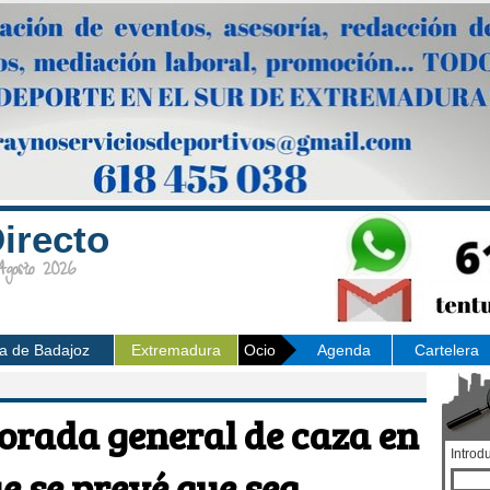
irecto
osto 2026
ia de Badajoz
Extremadura
Ocio
Agenda
Cartelera
orada general de caza en
Introd
 se prevé que sea