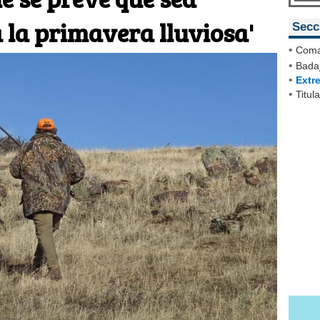
a la primavera lluviosa'
Secc
•
Coma
•
Badaj
•
Extr
•
Titul