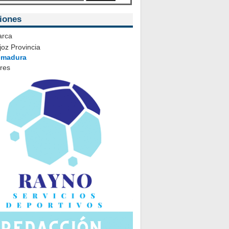
iones
rca
oz Provincia
emadura
ares