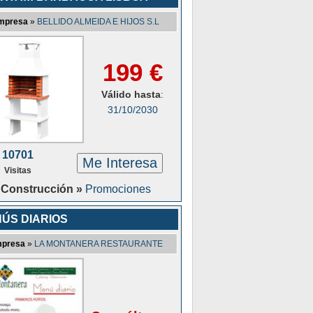
mpresa
»
BELLIDO ALMEIDA E HIJOS S.L
199 €
Válido hasta
:
31/10/2030
10701
Me Interesa
Visitas
Construcción »
Promociones
ÚS DIARIOS
presa
»
LA MONTANERA RESTAURANTE