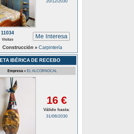
20/12/2030
11034
Me Interesa
Visitas
Construcción »
Carpintería
ETA IBÉRICA DE RECEBO
Empresa
»
EL ALCORNOCAL
16 €
Válido hasta
:
31/08/2030