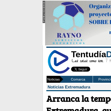
Tentudía
D
Las cosas como son.
7 Ag
Noticias
Comarca
Provinc
Noticias Extremadura
Arranca la temp
Extremadura, que