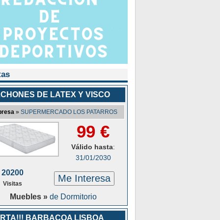
tas
CHONES DE LATEX Y VISCO
resa
»
SUPERMERCADO LOS PATARROS
99 €
Válido hasta
:
31/01/2030
20200
Me Interesa
Visitas
Muebles »
de Dormitorio
RTA!!! BARBACOA LISBOA