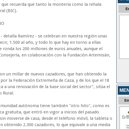
 que recuerda que tanto la montería como la rehala
E
al (BIC).
ÑO
 detalla Ramírez - se celebran en nuestra región unas
cir, 1.500 al año, y todo lo que hay en torno a ellas
ronda los 200 millones de euros anuales, aunque el
Consejería, en colaboración con la Fundación Artemisán,
on un millar de nuevos cazadores, que han obtenido la
 por la Federación Extremeña de Caza, y de los que el 18
a a una renovación de la base social del sector", sitúa el
MEN
 Rural.
Em
comunidad autónoma tiene también "otro hito", como es
ca gratuita, que entró en vigor a inicios del pasado
in moverse de casa, desde el teléfono móvil, la tableta o
an obtenido 2.300 cazadores, lo que equivale a una media