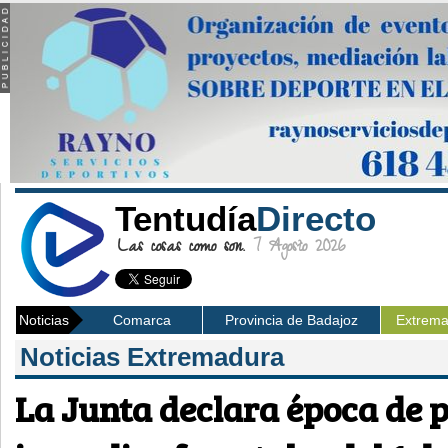
Tentudía
Directo
Las cosas como son.
7 Agosto 2026
Noticias
Comarca
Provincia de Badajoz
Extrem
Noticias Extremadura
La Junta declara época de pe