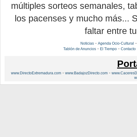
múltiples sorteos semanales, ta
los pacenses y mucho más... Si
faltar entre t
-
Noticias
Agenda Ocio-Cultural
-
-
Tablón de Anuncios
El Tiempo
Contacto
Port
-
-
www.DirectoExtremadura.com
www.BadajozDirecto.com
www.CaceresDi
w