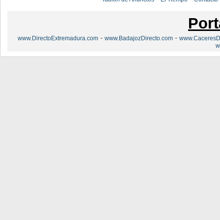
Port
-
-
www.DirectoExtremadura.com
www.BadajozDirecto.com
www.CaceresDi
w