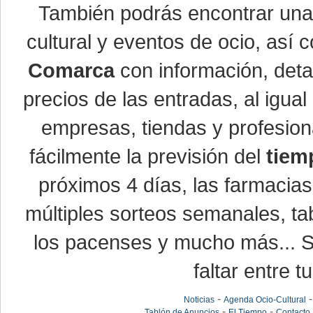
También podrás encontrar un
cultural y eventos de ocio, así
Comarca
con información, detal
precios de las entradas, al igu
empresas, tiendas y profesio
fácilmente la previsión del
tiem
próximos 4 días, las farmacias
múltiples sorteos semanales, ta
los pacenses y mucho más... Si
faltar entre t
-
Noticias
Agenda Ocio-Cultural
-
-
Tablón de Anuncios
El Tiempo
Contacto