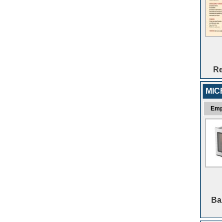
Re
MI
Emp
Baz