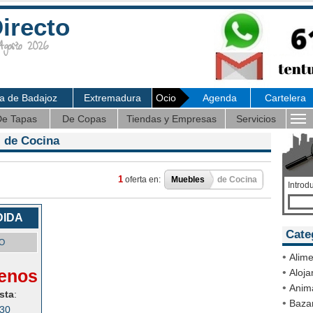
irecto
osto 2026
ia de Badajoz
Extremadura
Ocio
Agenda
Cartelera
e Tapas
De Copas
Tiendas y Empresas
Servicios
 de Cocina
1
oferta en:
Muebles
de Cocina
Introd
DIDA
Cate
O
•
Alime
enos
•
Aloja
•
Anim
sta
:
•
Bazar
030