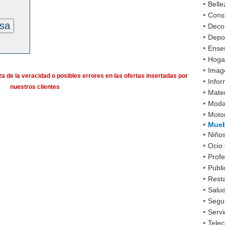
•
Belle
•
Cons
esa
•
Decor
•
Depo
•
Ense
•
Hoga
•
Imag
a de la veracidad o posibles errores en las ofertas insertadas por
•
Infor
nuestros clientes
•
Mater
•
Mod
•
Moto
•
Mueb
•
Niño
•
Ocio 
•
Profe
•
Publi
•
Rest
•
Salud
•
Segu
•
Servi
•
Tele