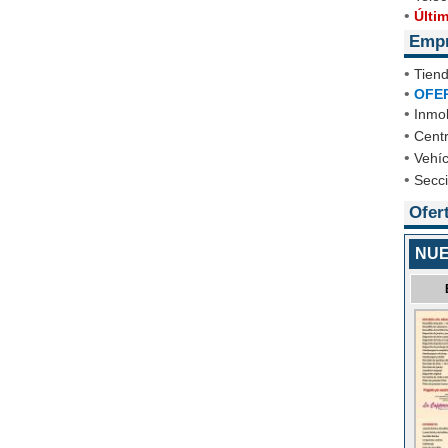
•
Últi
Emp
•
Tien
•
OFE
•
Inmob
•
Cent
•
Vehíc
•
Secc
Ofer
NUE