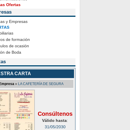
mas Ofertas
resas
das y Empresas
RTAS
iliarias
ros de formación
ulos de ocasión
ión de Boda
tas
STRA CARTA
Empresa
»
LA CAFETERÍA DE SEGURA
Consúltenos
Válido hasta
:
31/05/2030