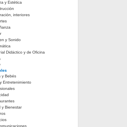
za y Estética
trucción
ación, interiores
rtes
ñanza
r
en y Sonido
mática
ial Didáctico y de Oficina
a
r
les
s y Bebés
y Entretenimiento
sionales
cidad
aurantes
 y Bienestar
ros
cios
comunicaciones