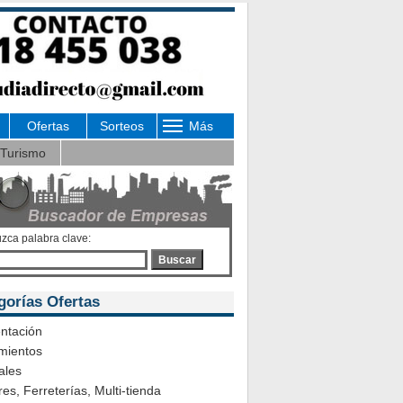
Ofertas
Sorteos
Más
Turismo
uzca palabra clave:
Buscar
gorías Ofertas
ntación
mientos
ales
es, Ferreterías, Multi-tienda