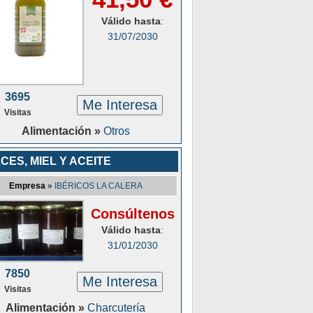
Válido hasta
:
31/07/2030
3695
Me Interesa
Visitas
Alimentación »
Otros
CES, MIEL Y ACEITE
Empresa
»
IBÉRICOS LA CALERA
Consúltenos
Válido hasta
:
31/01/2030
7850
Me Interesa
Visitas
Alimentación »
Charcutería