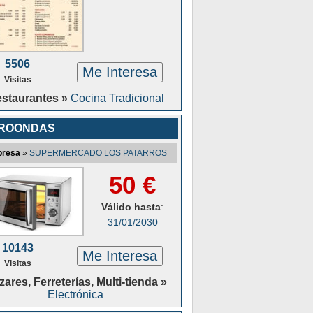
5506
Me Interesa
Visitas
staurantes »
Cocina Tradicional
CROONDAS
resa
»
SUPERMERCADO LOS PATARROS
50 €
Válido hasta
:
31/01/2030
10143
Me Interesa
Visitas
ares, Ferreterías, Multi-tienda »
Electrónica