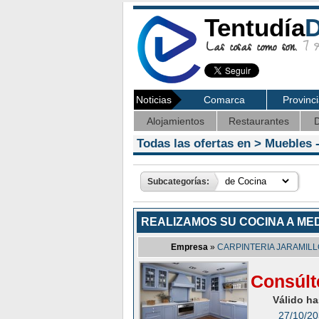
Tentudía
D
Las cosas como son.
7 Ag
Noticias
Comarca
Provinc
Alojamientos
Restaurantes
D
Todas las ofertas en >
Muebles
-
Subcategorías:
REALIZAMOS SU COCINA A ME
Empresa
»
CARPINTERIA JARAMILL
Consúlt
Válido ha
27/10/2