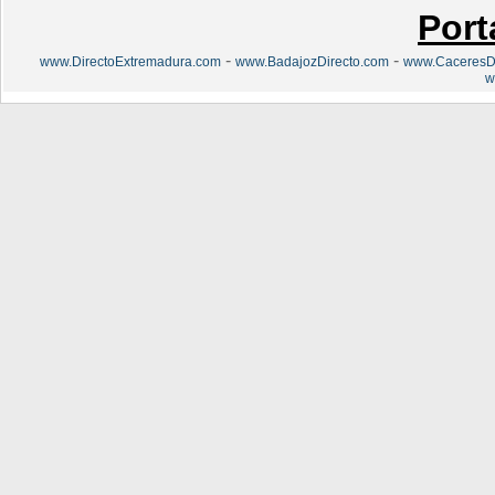
Port
-
-
www.DirectoExtremadura.com
www.BadajozDirecto.com
www.CaceresDi
w