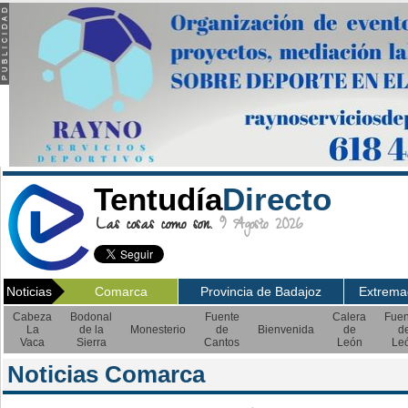
Tentudía
Directo
Las cosas como son.
9 Agosto 2026
Noticias
Comarca
Provincia de Badajoz
Extrema
Cabeza
Bodonal
Fuente
Calera
Fuen
La
de la
Monesterio
de
Bienvenida
de
d
Vaca
Sierra
Cantos
León
Le
Noticias Comarca