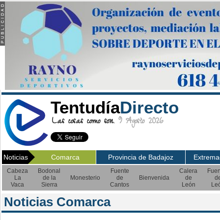
Tentudía
Directo
Las cosas como son.
9 Agosto 2026
Noticias
Comarca
Provincia de Badajoz
Extrema
Cabeza
Bodonal
Fuente
Calera
Fuen
La
de la
Monesterio
de
Bienvenida
de
d
Vaca
Sierra
Cantos
León
Le
Noticias Comarca