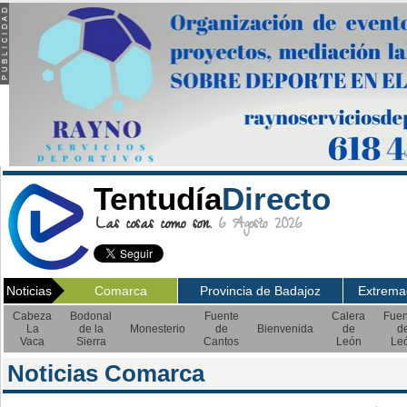
Tentudía
Directo
Las cosas como son.
6 Agosto 2026
Noticias
Comarca
Provincia de Badajoz
Extrema
Cabeza
Bodonal
Fuente
Calera
Fuen
La
de la
Monesterio
de
Bienvenida
de
d
Vaca
Sierra
Cantos
León
Le
Noticias Comarca