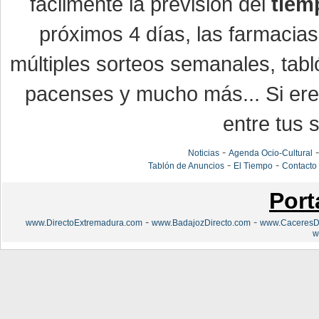
fácilmente la previsión del
tiem
próximos 4 días, las farmacias
múltiples sorteos semanales, tabl
pacenses y mucho más... Si eres
entre tus s
-
Noticias
Agenda Ocio-Cultural
-
-
Tablón de Anuncios
El Tiempo
Contacto
Port
-
-
www.DirectoExtremadura.com
www.BadajozDirecto.com
www.CaceresDi
w