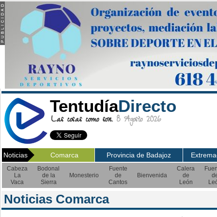
Tentudía
Directo
Las cosas como son.
8 Agosto 2026
Noticias
Comarca
Provincia de Badajoz
Extrema
Cabeza
Bodonal
Fuente
Calera
Fuen
La
de la
Monesterio
de
Bienvenida
de
d
Vaca
Sierra
Cantos
León
Le
Noticias Comarca