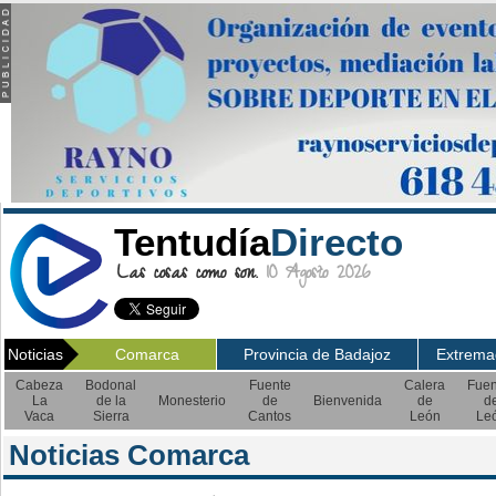
Tentudía
Directo
Las cosas como son.
10 Agosto 2026
Noticias
Comarca
Provincia de Badajoz
Extrema
Cabeza
Bodonal
Fuente
Calera
Fuen
La
de la
Monesterio
de
Bienvenida
de
d
Vaca
Sierra
Cantos
León
Le
Noticias Comarca