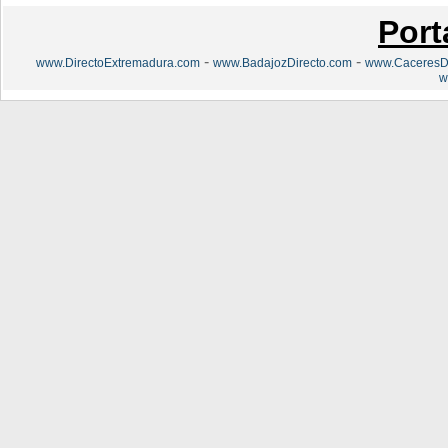
Port
-
-
www.DirectoExtremadura.com
www.BadajozDirecto.com
www.CaceresDi
w