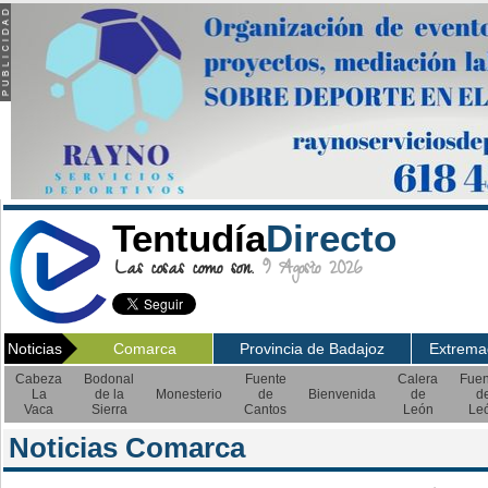
Tentudía
Directo
Las cosas como son.
9 Agosto 2026
Noticias
Comarca
Provincia de Badajoz
Extrema
Cabeza
Bodonal
Fuente
Calera
Fuen
La
de la
Monesterio
de
Bienvenida
de
d
Vaca
Sierra
Cantos
León
Le
Noticias Comarca