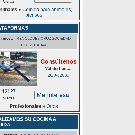
Visitas
nimales »
Comida para animales,
piensos
ATAFORMAS
mpresa
»
REMOLQUES CRUZ SOCIEDAD
COOPERATIVA
Consúltenos
Válido hasta
:
20/04/2030
12127
Me Interesa
Visitas
Profesionales »
Otros
ALIZAMOS SU COCINA A
DIDA