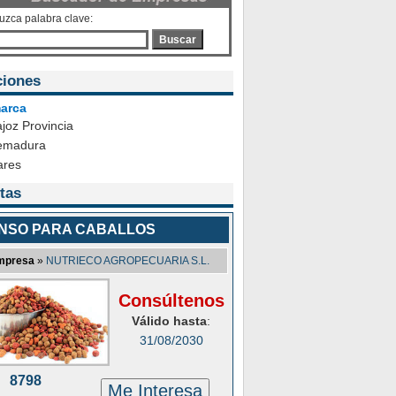
duzca palabra clave:
Buscar
ciones
arca
joz Provincia
emadura
ares
tas
ENSO PARA CABALLOS
mpresa
»
NUTRIECO AGROPECUARIA S.L.
Consúltenos
Válido hasta
:
31/08/2030
8798
Me Interesa