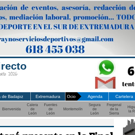
irecto
sto 2026
a de Badajoz
Extremadura
Ocio
Agenda
Cartelera
Calera
Fuentes
Segura
Fregenal
Hig
Bienvenida
de
de
Montemolín
de
de la
la R
León
León
León
Sierra