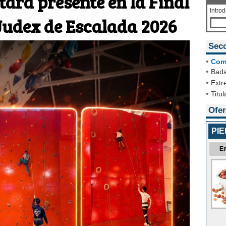
tará presente en la Final
Intro
udex de Escalada 2026
Sec
•
Com
•
Bada
•
Extr
•
Titul
Ofer
PI
E