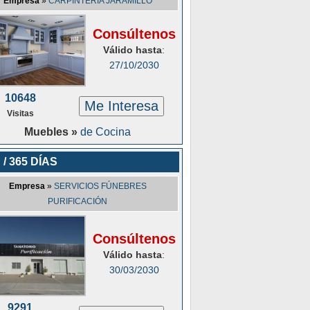
Empresa
»
CARPINTERIA JARAMILLO
Consúltenos
Válido hasta
:
27/10/2030
10648
Me Interesa
Visitas
Muebles »
de Cocina
 / 365 DÍAS
Empresa
»
SERVICIOS FÚNEBRES
PURIFICACIÓN
Consúltenos
Válido hasta
:
30/03/2030
9291