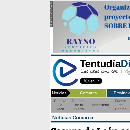
Tentudía
D
Las cosas como son.
7 Ago
Noticias
Comarca
Provinci
Cabeza
Bodonal
Fuente
La
de la
Monesterio
de
Vaca
Sierra
Cantos
Noticias Comarca