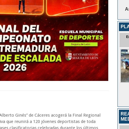
A
PL
E
RE
lberto Ginés” de Cáceres acogerá la Final Regional
ME
iva que reunirá a 120 jóvenes deportistas de toda
ases clasificatorias celebradas durante los últimos