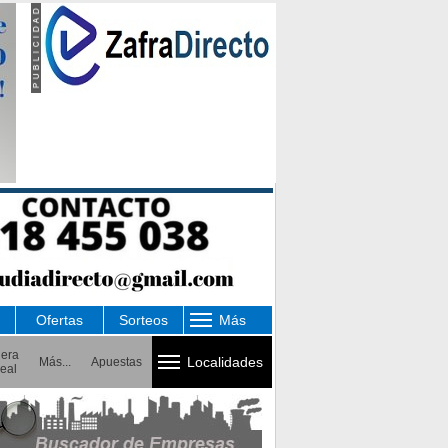
Ofertas
Sorteos
Más
uera
Localidades
Más...
Apuestas
eal