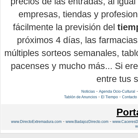
precios de las entradas, al igu
empresas, tiendas y profesio
fácilmente la previsión del
tiem
próximos 4 días, las farmacias
múltiples sorteos semanales, tabl
pacenses y mucho más... Si eres
entre tus s
-
Noticias
Agenda Ocio-Cultural
-
-
Tablón de Anuncios
El Tiempo
Contacto
Port
-
-
www.DirectoExtremadura.com
www.BadajozDirecto.com
www.CaceresDi
w