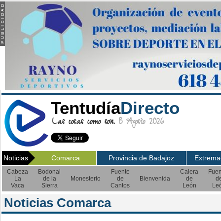
Tentudía
Directo
Las cosas como son.
8 Agosto 2026
Noticias
Comarca
Provincia de Badajoz
Extrema
Cabeza
Bodonal
Fuente
Calera
Fuen
La
de la
Monesterio
de
Bienvenida
de
d
Vaca
Sierra
Cantos
León
Le
Noticias Comarca