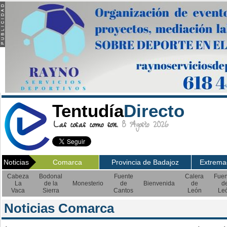
Tentudía
Directo
Las cosas como son.
8 Agosto 2026
Noticias
Comarca
Provincia de Badajoz
Extrema
Cabeza
Bodonal
Fuente
Calera
Fuen
La
de la
Monesterio
de
Bienvenida
de
d
Vaca
Sierra
Cantos
León
Le
Noticias Comarca