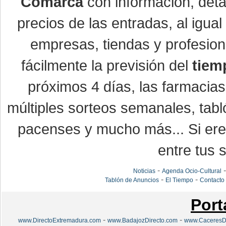
Comarca
con información, detal
precios de las entradas, al igu
empresas, tiendas y profesio
fácilmente la previsión del
tiem
próximos 4 días, las farmacias
múltiples sorteos semanales, tabl
pacenses y mucho más... Si eres
entre tus s
-
Noticias
Agenda Ocio-Cultural
-
-
Tablón de Anuncios
El Tiempo
Contacto
Port
-
-
www.DirectoExtremadura.com
www.BadajozDirecto.com
www.CaceresDi