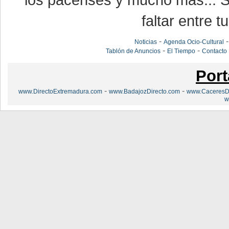
los pacenses y mucho más... Si
faltar entre t
-
Noticias
Agenda Ocio-Cultural
-
-
Tablón de Anuncios
El Tiempo
Contacto
Port
-
-
www.DirectoExtremadura.com
www.BadajozDirecto.com
www.CaceresDi
w