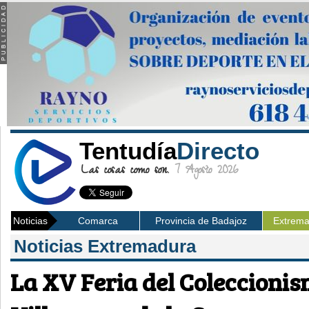
Tentudía
Directo
Las cosas como son.
7 Agosto 2026
Noticias
Comarca
Provincia de Badajoz
Extrem
Noticias Extremadura
La XV Feria del Coleccionis