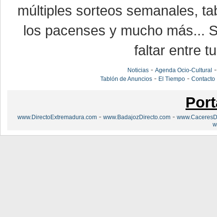
múltiples sorteos semanales, ta
los pacenses y mucho más... Si
faltar entre t
-
Noticias
Agenda Ocio-Cultural
-
-
Tablón de Anuncios
El Tiempo
Contacto
Port
-
-
www.DirectoExtremadura.com
www.BadajozDirecto.com
www.CaceresDi
w