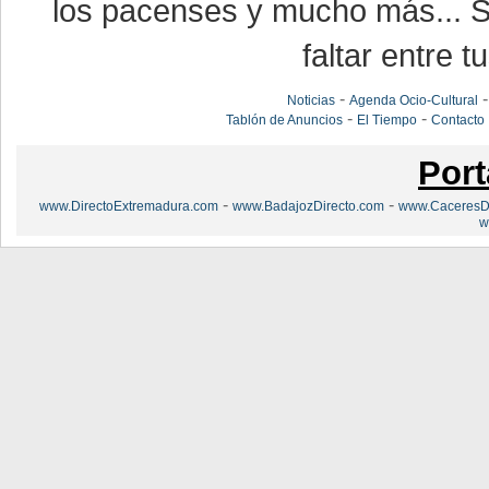
los pacenses y mucho más... Si
faltar entre t
-
Noticias
Agenda Ocio-Cultural
-
-
Tablón de Anuncios
El Tiempo
Contacto
Port
-
-
www.DirectoExtremadura.com
www.BadajozDirecto.com
www.CaceresDi
w