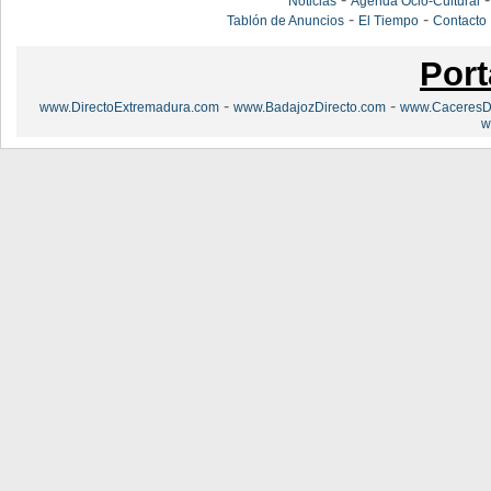
Noticias
Agenda Ocio-Cultural
-
-
Tablón de Anuncios
El Tiempo
Contacto
Port
-
-
www.DirectoExtremadura.com
www.BadajozDirecto.com
www.CaceresDi
w