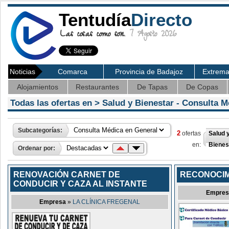
Tentudía
Directo
Las cosas como son.
7 Agosto 2026
Noticias
Comarca
Provincia de Badajoz
Extrem
Alojamientos
Restaurantes
De Tapas
De Copas
Todas las ofertas en >
Salud y Bienestar
- Consulta M
Subcategorías:
2
ofertas
Salud 
en:
Bienes
Ordenar por:
RENOVACIÓN CARNET DE
RECONOCIM
CONDUCIR Y CAZA AL INSTANTE
Empres
Empresa
»
LA CLÍNICA FREGENAL