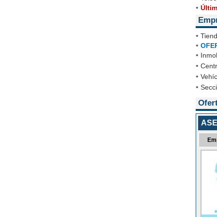
•
Últi
Emp
•
Tien
•
OFE
•
Inmob
•
Cent
•
Vehíc
•
Secc
Ofer
ASE
Em