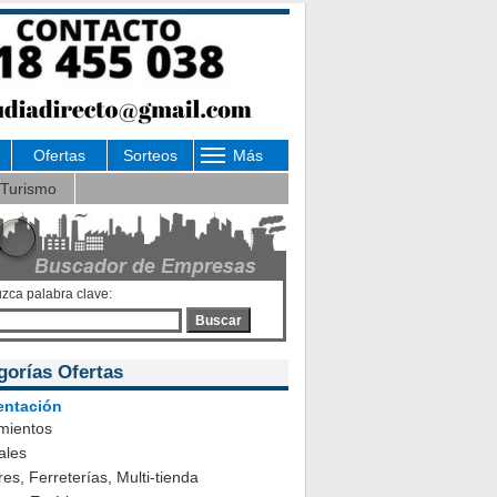
Ofertas
Sorteos
Más
Turismo
uzca palabra clave:
Buscar
gorías Ofertas
entación
mientos
ales
es, Ferreterías, Multi-tienda