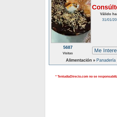
Consúlt
Válido ha
31/01/2
5687
Me Inter
Visitas
Alimentación »
Panadería
* TentudiaDirecto.com no se responsabiliz