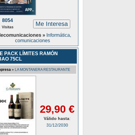
8054
Me Interesa
Visitas
lecomunicaciones »
Informática,
comunicaciones
E PACK LÍMITES RAMÓN
BAO 75CL
presa
»
LA MONTANERA RESTAURANTE
29,90 €
Válido hasta
:
31/12/2030