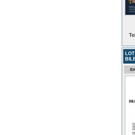
Te
LOT
BIL
Em