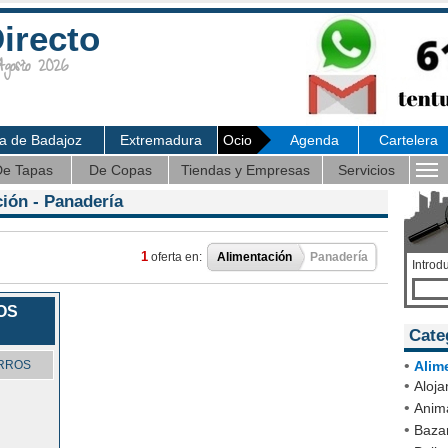
irecto
osto 2026
ia de Badajoz
Extremadura
Ocio
Agenda
Cartelera
e Tapas
De Copas
Tiendas y Empresas
Servicios
ción
- Panadería
1
oferta en:
Alimentación
Panadería
Introd
OS
Cate
•
RROS
Alim
•
Aloja
•
Anim
•
Bazar