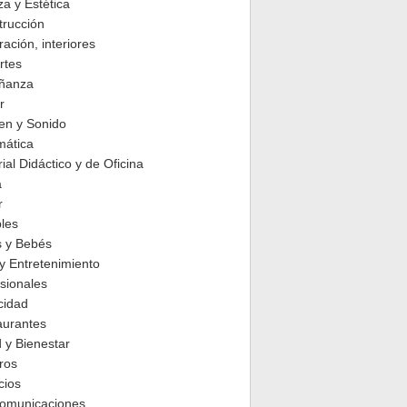
za y Estética
trucción
ación, interiores
rtes
ñanza
r
en y Sonido
mática
ial Didáctico y de Oficina
a
r
les
s y Bebés
y Entretenimiento
sionales
cidad
aurantes
 y Bienestar
ros
cios
comunicaciones