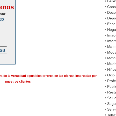
•
Belle
enos
•
Cons
•
Decor
sta
:
•
Depo
030
•
Ense
•
Hoga
•
Imag
•
Infor
•
Mater
esa
•
Mod
•
Moto
•
Mueb
•
Niño
•
Ocio 
a de la veracidad o posibles errores en las ofertas insertadas por
•
Profe
nuestros clientes
•
Publi
•
Rest
•
Salud
•
Segu
•
Servi
•
Tele