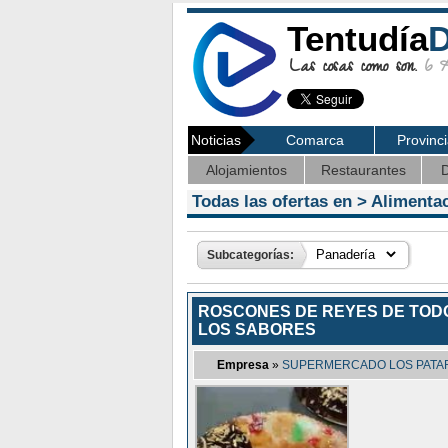
Tentudía
D
Las cosas como son.
6 Ag
Noticias
Comarca
Provinc
Alojamientos
Restaurantes
D
Todas las ofertas en >
Alimenta
Subcategorías:
ROSCONES DE REYES DE TOD
LOS SABORES
Empresa
»
SUPERMERCADO LOS PATA