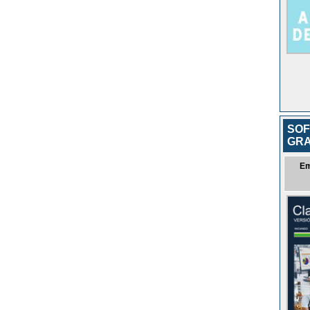
SOF
GRA
Em