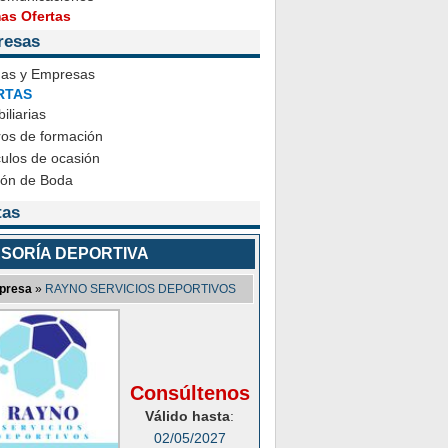
mas Ofertas
resas
das y Empresas
RTAS
iliarias
ros de formación
ulos de ocasión
ión de Boda
tas
SORÍA DEPORTIVA
presa
»
RAYNO SERVICIOS DEPORTIVOS
Consúltenos
Válido hasta
:
02/05/2027