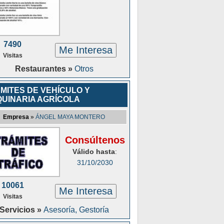
7490
Me Interesa
Visitas
Restaurantes »
Otros
MITES DE VEHÍCULO Y
UINARIA AGRÍCOLA
Empresa
»
ÁNGEL MAYA MONTERO
Consúltenos
Válido hasta
:
31/10/2030
10061
Me Interesa
Visitas
Servicios »
Asesoría, Gestoría