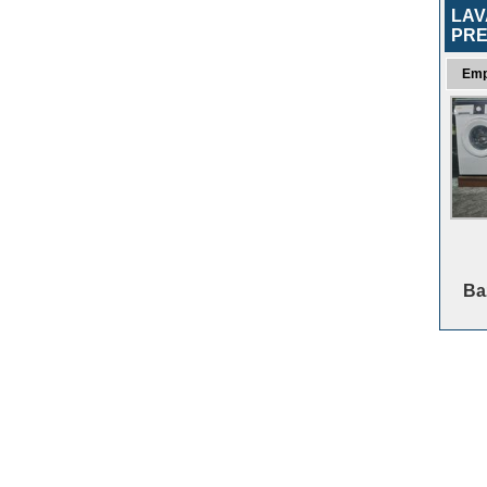
LAV
PRE
Emp
Baz