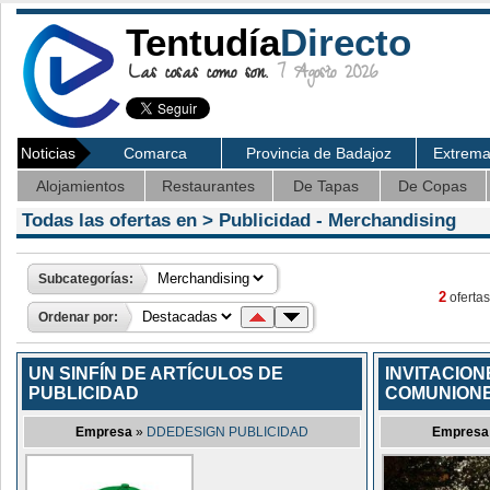
Tentudía
Directo
Las cosas como son.
7 Agosto 2026
Noticias
Comarca
Provincia de Badajoz
Extrem
Alojamientos
Restaurantes
De Tapas
De Copas
Todas las ofertas en >
Publicidad
- Merchandising
Subcategorías:
2
ofertas
Ordenar por:
UN SINFÍN DE ARTÍCULOS DE
INVITACION
PUBLICIDAD
COMUNIONE
Empresa
»
DDEDESIGN PUBLICIDAD
Empresa